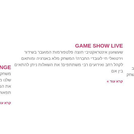
GAME SHOW LIVE
שעשועון אינטראקטיבי חוצה פלטפורמות המועבר בשידור
וירטואלי חי לעובדי החברה! המשחק מלא באנרגיה ומותאם
לקהל רחב ואירועים רבי משתתפים! את השאלות ניתן להתאים
ENGE
ב
בין אם
משחק מ
שחק
שלנו מ
קרא עוד »
את המש
תפאורה
קרא עוד