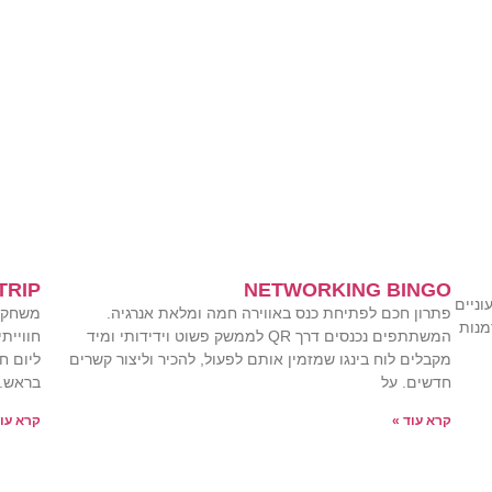
NETWORKING BINGO
TRIP
וניים
פתרון חכם לפתיחת כנס באווירה חמה ומלאת אנרגיה.
משחק מ
מנות
המשתתפים נכנסים דרך QR לממשק פשוט וידידותי ומיד
חוויית
מקבלים לוח בינגו שמזמין אותם לפעול, להכיר וליצור קשרים
ליום ח
חדשים. על
בראש. באמצעות ad
קרא עוד »
קרא עוד