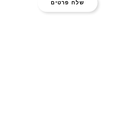
שלח פרטים
מגוון פעילויות חווייתיות שלנו
עם מניפת תכ
לאירועים באר
המנחים המקצ
שותפים, תמי
פיתרון מדוי