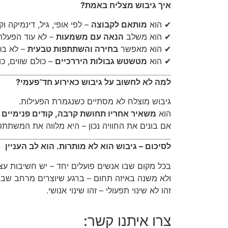
איך גיבוש מצליח באמת?
✔ הוא
מותאם לקבוצה
– לפי אופי, גיל, דינמיקה וק
✔ הוא משלב
הנאה עם משמעות
– לא עוד הפעלה,
✔ הוא מאפשר
בחירה והשתתפות טבעית
– לא בכפ
✔ הוא
מטשטש גבולות היררכיים
– כולם שווים, כ
למה לא לחשוב על גיבוש כאירוע חד־פעמי?
גיבוש מוצלח לא מסתיים כשנגמרת הפעילות.
הוא
משאיר אחריו תחושת קרבה, קודים פנימיים ח
אם בונים את החוויה נכון – היא מלווה את המשתתפ
לסיכום – גיבוש הוא לא מותרות. הוא לב העניין
בכל מקום שבו אנשים פועלים יחד – יש חשיבות עצו
ולא משנה באיזה תחום – ברגע שיוצרים מרחב שבו 
זהו לא שינוי תפעולי – זהו שינוי אנושי.
צרו איתנו קשר: