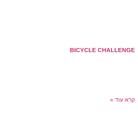
BICYCLE CHALLENGE
פעילות מנצחת המשלבת אתגרים, עבודה בצוות, תרומה
לקהילה וסיפוק אדיר!!! פעילות חווייתית בת שעה וחצי בה
המשתתפים משחקים, בונים, מקשטים ותורמים זוגות אופניים
לילדים נרגשים!
קרא עוד »