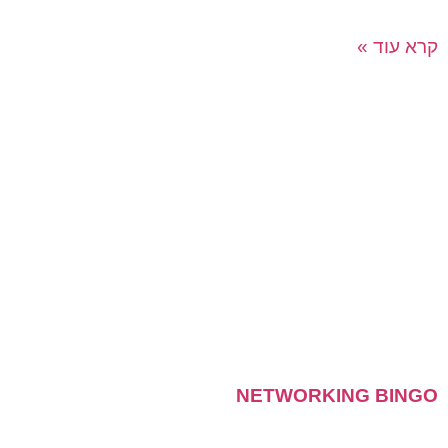
תהיה הזדמנות לצוותים שלכם
קרא עוד »
NETWORKING BINGO
פתרון חכם לפתיחת כנס באווירה חמה ומלאת אנרגיה.