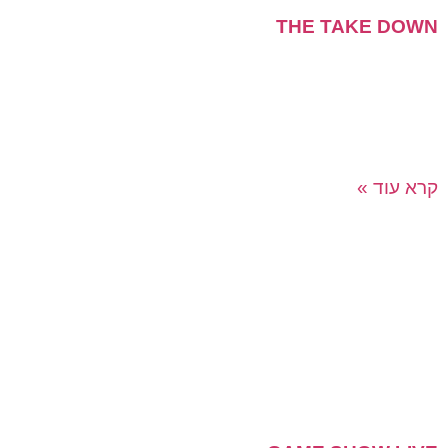
THE TAKE DOWN
פענוח תעלומה באמצעות תיק ראיות, ומערכת טכנולוגית
מתוחכמת! צוות "הסוכנים" שלכם יעבוד יחד כדי לתפוס גנב
אמנות מפורסם, רגע לפני שיצירת מופת נוספת תיעלם!
משחק
קרא עוד »