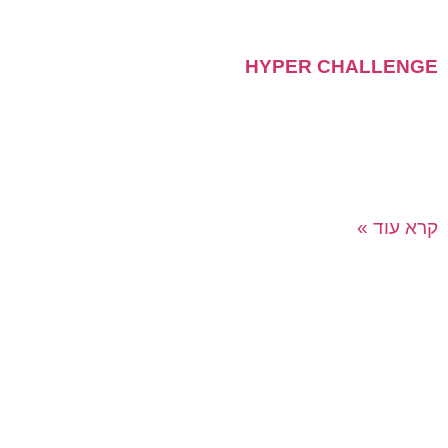
HYPER CHALLENGE
משחק משימות אינטראקטיבי וחדשני בין שולחנות
הפלטפורמה שלנו משלבת טכנולוגיה מתקדמת, אפליקציה
חדישה שמלווה את המשחק, טאבלטים, ערכת אביזרים
מפוארת לכל שולחן, תפאורה והרבה יצירתיות.
קרא עוד »