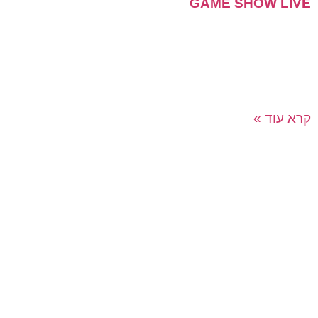
GAME SHOW LIVE
שעשועון אינטראקטיבי חוצה פלטפורמות המועבר בשידור
וירטואלי חי לעובדי החברה! המשחק מלא באנרגיה ומותאם
לקהל רחב ואירועים רבי משתתפים! את השאלות ניתן
להתאים בין אם
קרא עוד »