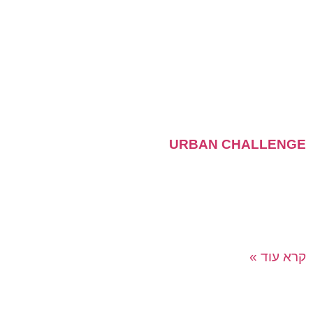
URBAN CHALLENGE
משחק המשימות הנמכר ביותר בעולם! הרפתקה אורבנית
ההופכת כל עיר למגרש משחקים ענק. משחק המשלב
אלמנטים של אתגר, אסטרטגיה, מחשבה והרבה תעוזה…
URBAN CHALLENGE הוא
קרא עוד »