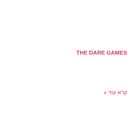
THE DARE GAMES
פלטפורמת משחק חווייתית, כיפית וחדשנית הניתנת להתאמה
לצבעי ומיתוג החברה באופן אישי וייחודי, נחזק את גאוות
היחידה, נגביר מעורבות עובדים ונעשה עוד קצת טוב לעולם!
קרא עוד »