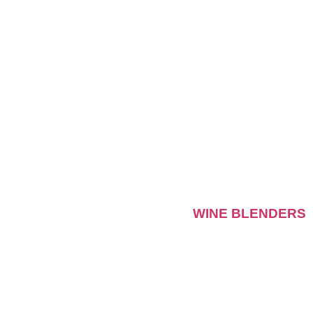
WINE BLENDERS
הצטרפו לחוויית גיבוש יוצאת דופן בעולם היין והתחרות
העסקית! במשחק WINE BLENDERS הצוותים הופכים
לבעלי יקבים, סוחרים בזני ענבים, מוסיפים ניחוחות ייחודיים
ומתמודדים עם שוק