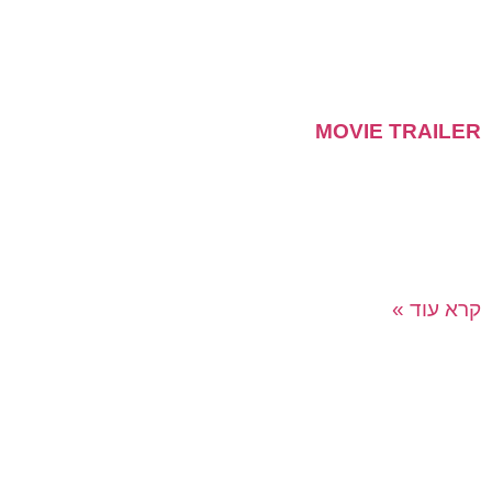
MOVIE TRAILER
תתכוננו למשהו גדול בו אתם התסריטאים, הבמאים
והשחקנים! הפעילות המקורית שלנו מאתגרת את
המשתתפים לתרגם את הערכים הארגוניים של החברה או כל
נושא אחר לטריילר
קרא עוד »