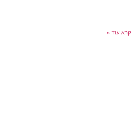
המשתתפים נכנסים דרך QR לממשק פשוט וידידותי ומיד
מקבלים לוח בינגו שמזמין אותם לפעול, להכיר וליצור קשרים
חדשים. על
קרא עוד »