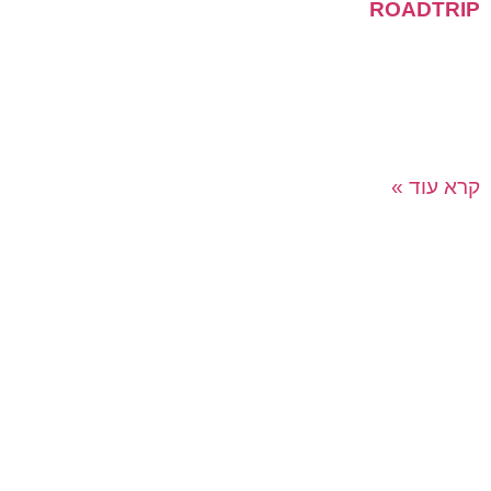
ROADTRIP
משחק משימות אסטרטגי ומהיר המגביר מחוברות עובדים
בדרך חווייתית! ממשק אינטראקטיבי וחדשני יוביל את
המשתתפים ליום חוויתי מלא באתגרים בו צוותים יתחרו ראש
בראש. באמצעות iPad והאפליקציה האינטראקטיבית
קרא עוד »