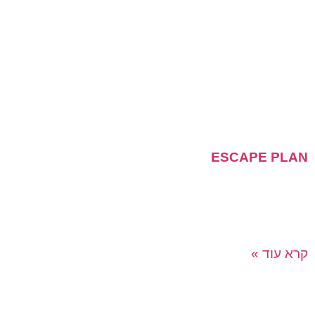
ESCAPE PLAN
חדרי הבריחה יוצאים לעיר הגדולה! אחד האתגרים בחדרי
הבריחה הוא כמות המשתתפים, במשחק שלנו מאות שחקנים
יכולים לשחק בו זמנית ולחוות את חווית הבריחה בסביבה
קרא עוד »