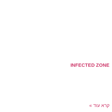
INFECTED ZONE
מה תעשו שעתיד האנושות נמצא בידיים שלכם?! משחק
בריחה מטורף בו המסדרונות, המעלית, חדרי הישיבות והלובי
יהוו תפאורה מושלמת לחוויה מסקרנת ומאתגרת שתיקח
אתכם עד
קרא עוד »