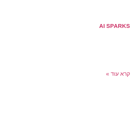
AI SPARKS
חוויה ייחודית המשלבת יצירתיות, שיתוף פעולה,
חדשנות ושימוש בטכנולוגיות בינה מלאכותית! במהלך
הפעילות, המשתתפים יצללו לעולם הבינה המלאכותית וילמדו
להשתמש בכלים כמו ChatGPT ומחוללי תמונות AI
קרא עוד »