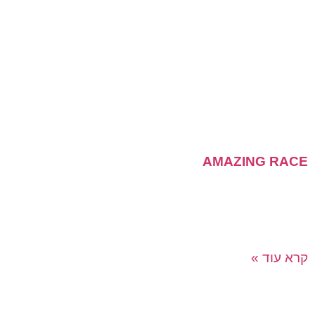
AMAZING RACE
משחק ראליטי שמגיע היישר מהטלוויזיה עד אליכם! מירוץ
משימות מתגלגל בו צוותים מתחרים אחד בשני בין אתרים
שונים ומשימות מאתגרות כשכל מטרתם העיקרית היא להגיע
קרא עוד »
בא לכם לקבל פרטים