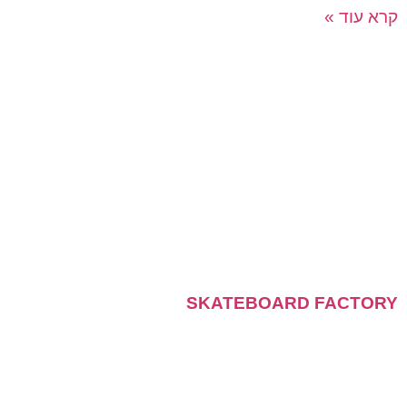
קרא עוד »
SKATEBOARD FACTORY
פעילות מרגשת, סוחפת וחווייתית המאפשרת למשתתפים
להכיר ולהתחבר על ידי הרכבה ועיצוב של סקייטבורדים
צבעוניים אותם יתרמו לעמותה לבחירתם! בפעילות שלנו,